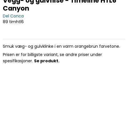
Vegg- og gulvflise - Timeline HTL6
Canyon
Del Conca
89 timhtl6
Smuk væg- og gulvklinke i en varm orangebrun farvetone.
Prisen er for billigste variant, se andre priser under
spesifikasjoner.
Se produkt.