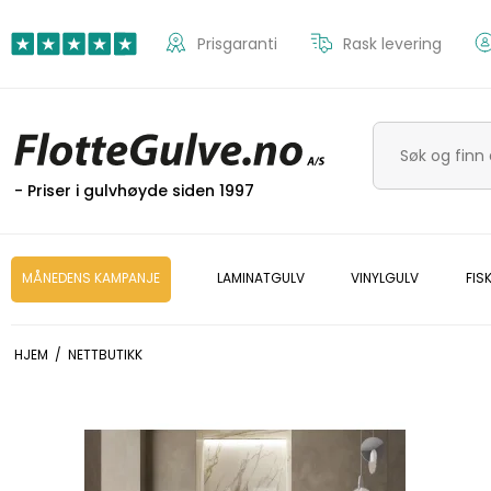
Prisgaranti
Rask levering
- Priser i gulvhøyde siden 1997
MÅNEDENS KAMPANJE
LAMINATGULV
VINYLGULV
FIS
HJEM
/
NETTBUTIKK