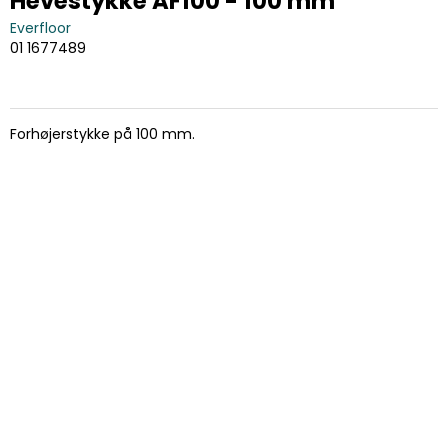
Hevestykke AF100 - 100 mm
Everfloor
01 1677489
Forhøjerstykke på 100 mm.