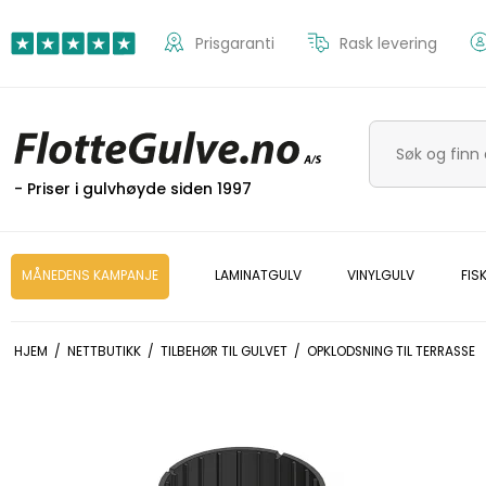
Prisgaranti
Rask levering
- Priser i gulvhøyde siden 1997
MÅNEDENS KAMPANJE
LAMINATGULV
VINYLGULV
FIS
HJEM
/
NETTBUTIKK
/
TILBEHØR TIL GULVET
/
OPKLODSNING TIL TERRASSE