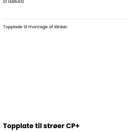
01 1486410
Topplade til montage af klinker.
Topplate til strøer CP+