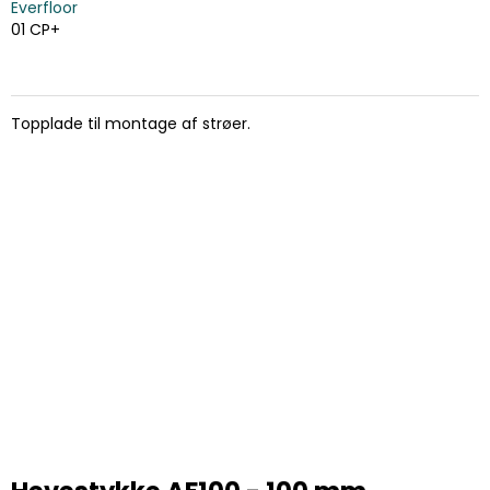
Everfloor
01 CP+
Topplade til montage af strøer.