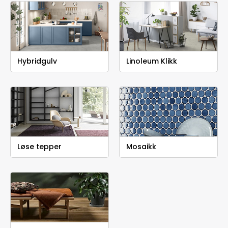
Hybridgulv
Linoleum Klikk
Løse tepper
Mosaikk