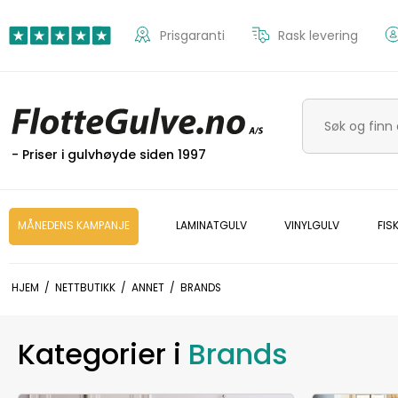
Prisgaranti
Rask levering
- Priser i gulvhøyde siden 1997
MÅNEDENS KAMPANJE
LAMINATGULV
VINYLGULV
FIS
HJEM
/
NETTBUTIKK
/
ANNET
/
BRANDS
Kategorier i
Brands