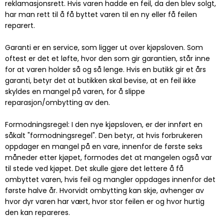
reklamasjonsrett. Hvis varen hadde en feil, da den blev solgt,
har man rett til å få byttet varen til en ny eller få feilen
reparert.
Garanti er en service, som ligger ut over kjøpsloven. Som
oftest er det et løfte, hvor den som gir garantien, står inne
for at varen holder så og så lenge. Hvis en butikk gir et års
garanti, betyr det at butikken skal bevise, at en feil ikke
skyldes en mangel på varen, for å slippe
reparasjon/ombytting av den.
Formodningsregel: I den nye kjøpsloven, er der innført en
såkalt "formodningsregel". Den betyr, at hvis forbrukeren
oppdager en mangel på en vare, innenfor de første seks
måneder etter kjøpet, formodes det at mangelen også var
til stede ved kjøpet. Det skulle gjøre det lettere å få
ombyttet varen, hvis feil og mangler oppdages innenfor det
første halve år. Hvorvidt ombytting kan skje, avhenger av
hvor dyr varen har vært, hvor stor feilen er og hvor hurtig
den kan repareres.