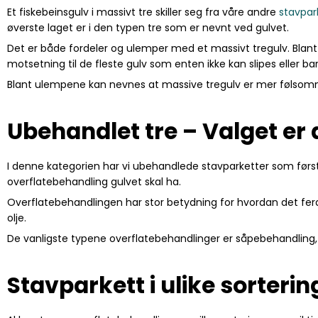
Et fiskebeinsgulv i massivt tre skiller seg fra våre andre
stavpar
øverste laget er i den typen tre som er nevnt ved gulvet.
Det er både fordeler og ulemper med et massivt tregulv. Blant 
motsetning til de fleste gulv som enten ikke kan slipes eller ba
Blant ulempene kan nevnes at massive tregulv er mer følso
Ubehandlet tre – Valget er 
I denne kategorien har vi ubehandlede stavparketter som først s
overflatebehandling gulvet skal ha.
Overflatebehandlingen har stor betydning for hvordan det ferdig
olje.
De vanligste typene overflatebehandlinger er såpebehandling, l
Stavparkett i ulike sorteri