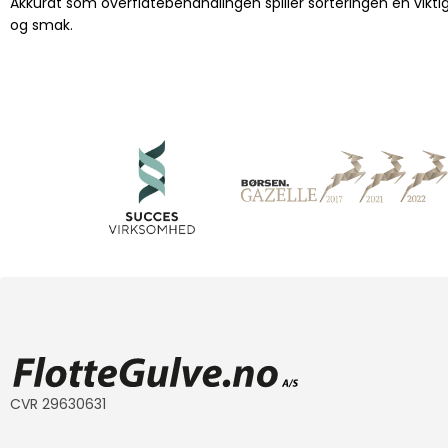
Akkurat som overflatebehandlingen spiller sorteringen en viktig r
og smak.
CVR 29630631