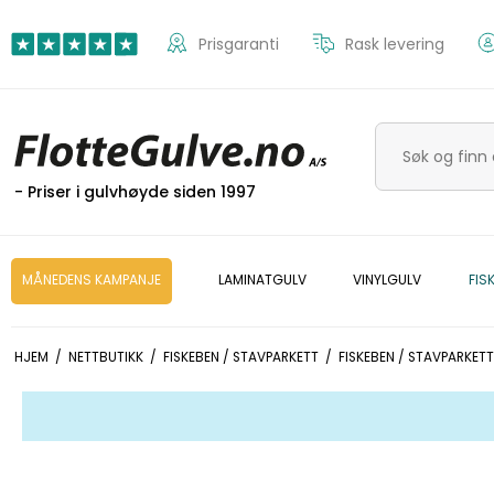
Prisgaranti
Rask levering
- Priser i gulvhøyde siden 1997
MÅNEDENS KAMPANJE
LAMINATGULV
VINYLGULV
FIS
HJEM
/
NETTBUTIKK
/
FISKEBEN / STAVPARKETT
/
FISKEBEN / STAVPARKETT