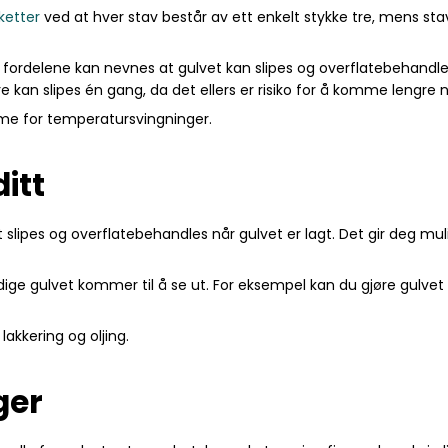
ketter
ved at hver stav består av ett enkelt stykke tre, mens sta
fordelene kan nevnes at gulvet kan slipes og overflatebehandles
re kan slipes én gang, da det ellers er risiko for å komme lengre 
mme for temperatursvingninger.
ditt
lipes og overflatebehandles når gulvet er lagt. Det gir deg mulig
e gulvet kommer til å se ut. For eksempel kan du gjøre gulvet lys
akkering og oljing.
nger