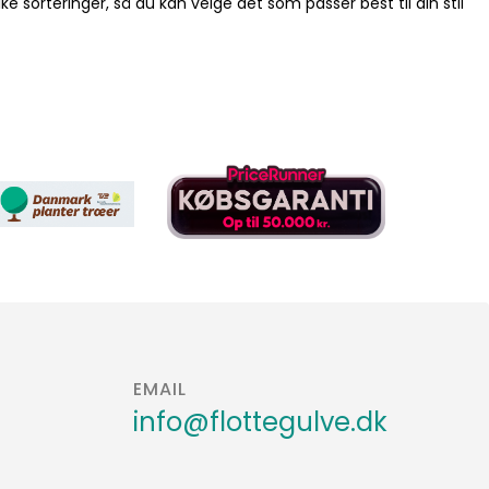
ke sorteringer, så du kan velge det som passer best til din stil
EMAIL
info@flottegulve.dk