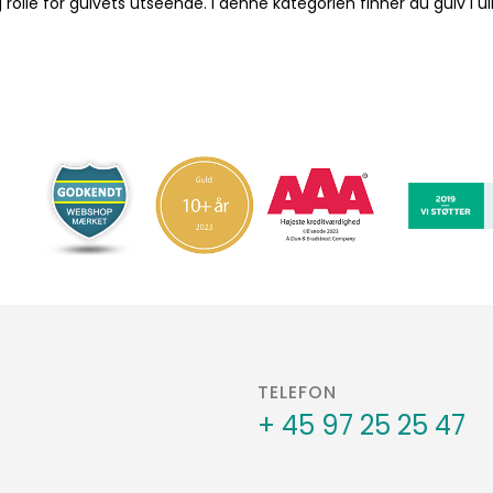
olle for gulvets utseende. I denne kategorien finner du gulv i uli
TELEFON
+ 45 97 25 25 47