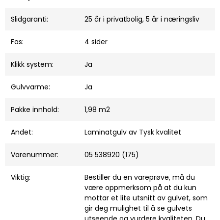
Slidgaranti:
25 år i privatbolig, 5 år i næringsliv
Fas:
4 sider
Klikk system:
Ja
Gulvvarme:
Ja
Pakke innhold:
1,98 m2
Andet:
Laminatgulv av Tysk kvalitet
Varenummer:
05 538920 (175)
Viktig:
Bestiller du en vareprøve, må du
være oppmerksom på at du kun
mottar et lite utsnitt av gulvet, som
gir deg mulighet til å se gulvets
utseende og vurdere kvaliteten. Du