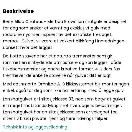
Beskrivelse
Berry Alloc
Chateau+
Merbau Brown laminatgulv er designet
for deg som ønsker et varmt og eksklusivt gulv med
rødbrune nyanser inspirert av det eksotiske treslaget
merbau. Gulvet vil være et vakkert blikkfang i innredningen
uansett hvor det legges.
De flotte stavene har et naturtro tremønster som gir
rommet en innbydende atmosfære og kan legges i både
fiskebensmønster og andre kreative former. 4-siders fas
fremhever de enkelte stavene når gulvet ditt er lagt.
Med det smarte OmniLoc A+B klikksystemet blir monteringen
enkel, også for deg som ikke har erfaring med å legge gulv.
Laminatgulvet er i slitasjeklasse 33, noe som betyr at gulvet
er meget motstandsdyktig mot hverdagens belastninger.
Laminatgulvet har en slitasjeklasse som er velegnet for
intensiv bruk i private hjem og flere næringsmiljøer.
Teknisk info og leggeveiledning