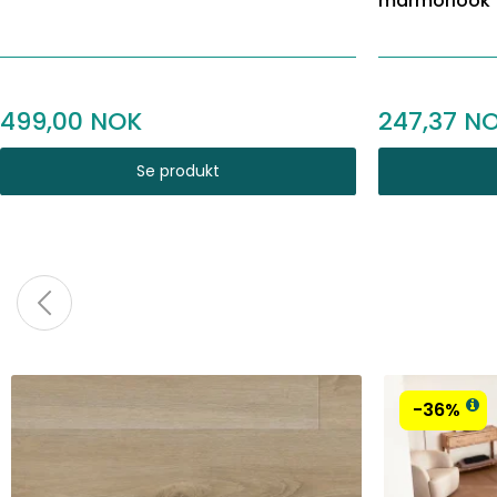
marmorlook
499,00
247,37
Se produkt
-36%