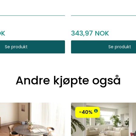
343,97
Se produkt
Se produkt
Andre kjøpte også
-40%