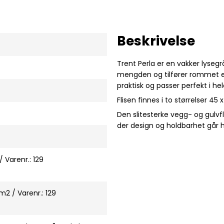
Beskrivelse
Trent Perla er en vakker lysegrå
mengden og tilfører rommet et 
praktisk og passer perfekt i hel
Flisen finnes i to størrelser 4
Den slitesterke vegg- og gulvf
der design og holdbarhet går 
 Varenr.: 129
m2 / Varenr.: 129