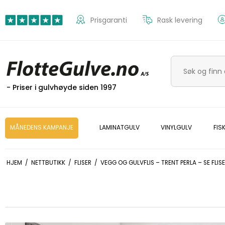
Prisgaranti
Rask levering
- Priser i gulvhøyde siden 1997
MÅNEDENS KAMPANJE
LAMINATGULV
VINYLGULV
FIS
HJEM
/
NETTBUTIKK
/
FLISER
/
VEGG OG GULVFLIS – TRENT PERLA – SE FLISE