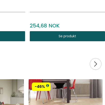
254,68
Se produkt
-46%