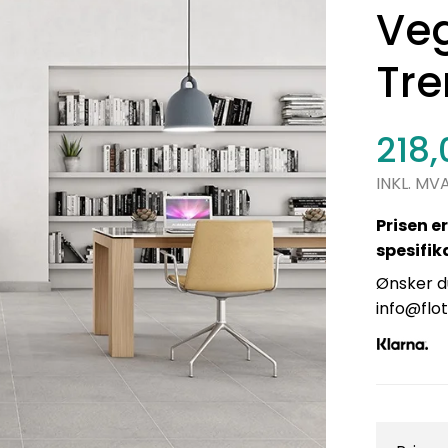
Veg
Tre
218
INKL. MV
Prisen er
spesifik
Ønsker du
info@flot