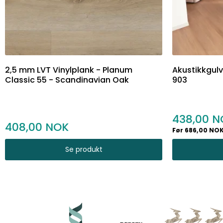
2,5 mm LVT Vinylplank - Planum
Akustikkgulv 
Classic 55 - Scandinavian Oak
903
438,00
408,00
Før 686,00 NO
Se produkt