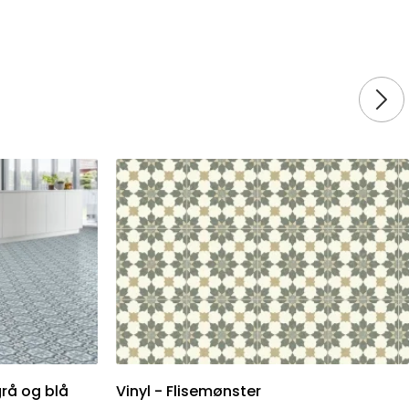
grå og blå
Vinyl - Flisemønster