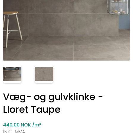
Væg- og gulvklinke -
Lloret Taupe
440,00 NOK
/m²
INKL. MVA