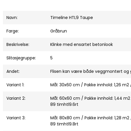
Navn:
Timeline HTL9 Taupe
Farge:
Gråbrun
Beskrivelse:
Klinke med ensartet betonlook
Slitasjegruppe:
5
Andet:
Flisen kan være både veggmontert og
Variant 1:
Mål: 30x60 cm / Pakke innhold: 1,26 m2 /
Variant 2:
Mål: 60x60 cm / Pakke innhold: 1,44 m2 / 
89 timhtl9.6rt
Variant 3:
Mål: 80x80 cm / Pakke innhold: 1,28 m2 / 
89 timhtl9.8rt