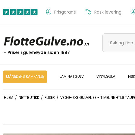
Prisgaranti
Rask levering
- Priser i gulvhøyde siden 1997
MÅNEDENS KAMPANJE
LAMINATGULV
VINYLGULV
FIS
HJEM
/
NETTBUTIKK
/
FLISER
/
VEGG- OG GULVFLISE - TIMELINE HTL9 TAUPE 