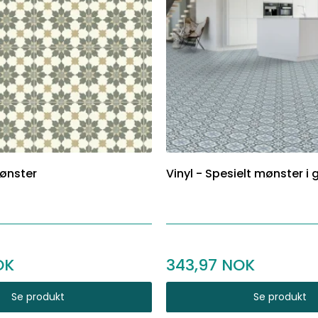
mønster
Vinyl - Spesielt mønster i 
343,97
Se produkt
Se produkt