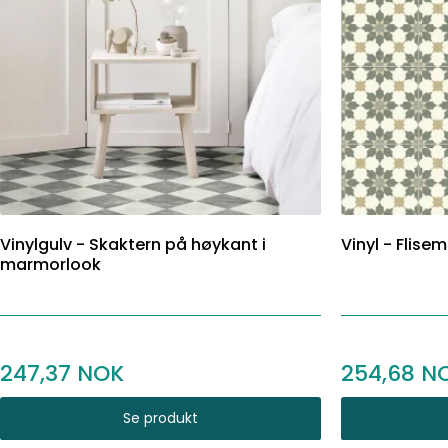
Vinylgulv - Skaktern på høykant i
Vinyl - Flise
marmorlook
247,37
254,68
Se produkt