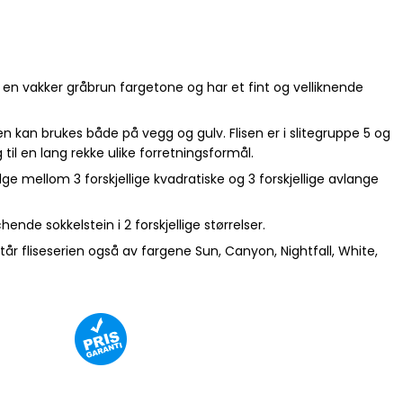
i en vakker gråbrun fargetone og har et fint og velliknende
den kan brukes både på vegg og gulv. Flisen er i slitegruppe 5 og
 til en lang rekke ulike forretningsformål.
lge mellom 3 forskjellige kvadratiske og 3 forskjellige avlange
ende sokkelstein i 2 forskjellige størrelser.
står fliseserien også av fargene Sun, Canyon, Nightfall, White,