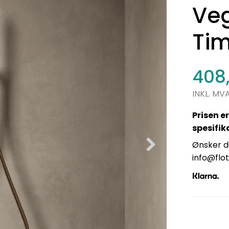
Veg
Tim
408
INKL. MV
Prisen er
spesifik
Ønsker du
info@flot