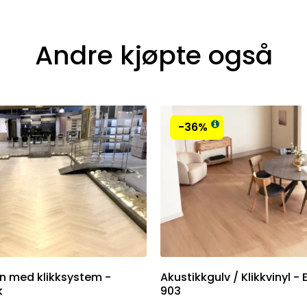
Andre kjøpte også
-36%
in med klikksystem -
Akustikkgulv / Klikkvinyl - 
k
903