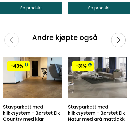
Se produkt
Se produkt
Andre kjøpte også
-43%
-31%
Stavparkett med
Stavparkett med
klikksystem - Børstet Eik
klikksystem - Børstet Eik
Country med klar
Natur med grå mattlakk
mattlakk - Bredde 130
- Bredde 130 mm