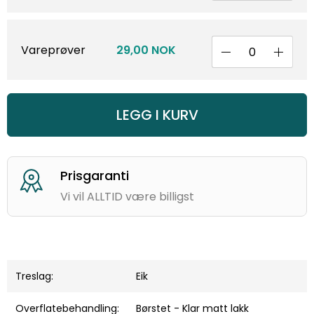
Vareprøver
29,00 NOK
LEGG I KURV
ering
God kun
Treslag:
Eik
Overflatebehandling:
Børstet - Klar matt lakk