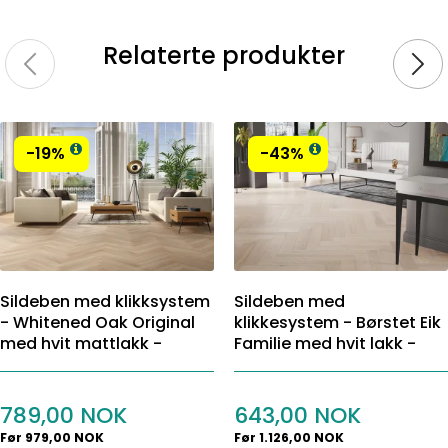
Relaterte produkter
-19%
-43%
Sildeben med klikksystem
Sildeben med
- Whitened Oak Original
klikkesystem - Børstet Eik
med hvit mattlakk -
Familie med hvit lakk -
Bredde 90 mm
Bredde 130 mm
789,00
643,00
Før 979,00 NOK
Før 1.126,00 NOK