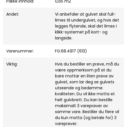
Pakke innhold:
0,65 m2
Andet:
Vi anbefaler at gulvet skal full-
limes til undergulvet, og hvis det
legges flytende, skal det limes i
klikk-systemet på kort- og
langside.
Varenummer:
FG.68.4917 (613)
Viktig:
Hvis du bestiller en prøve, må du
være oppmerksom på at du
bare mottar en liten prøve av
gulvet, som lar deg se gulvets
utseende og bedømme
kvaliteten. Du vil ikke motta et
helt gulvbrett. Du kan bestille
maksimalt 3 vareprøver av
samme vare. Bestiller du flere vil
du kun motta (og betale for) 3
vareprøver.