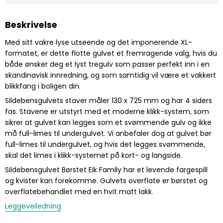
Beskrivelse
Med sitt vakre lyse utseende og det imponerende XL-
formatet, er dette flotte gulvet et fremragende valg, hvis du
både ønsker deg et lyst tregulv som passer perfekt inn i en
skandinavisk innredning, og som samtidig vil være et vakkert
blikkfang i boligen din.
Sildebensgulvets staver måler 130 x 725 mm og har 4 siders
fas. Stavene er utstyrt med et moderne klikk-system, som
sikrer at gulvet kan legges som et svømmende gulv og ikke
må full-limes til undergulvet.
Vi anbefaler dog at gulvet bør
full-limes til undergulvet, og hvis det legges svømmende,
skal det limes i klikk-systemet på kort- og langside.
Sildebensgulvet Børstet Eik Family har et levende fargespill
og kvister kan forekomme. Gulvets overflate er børstet og
overflatebehandlet med en hvit matt lakk.
Leggeveiledning