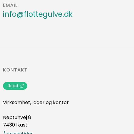
EMAIL
info@flottegulve.dk
KONTAKT
Ikast
Virksomhet, lager og kontor
Neptunvej 8
7430 Ikast
Åpningstider