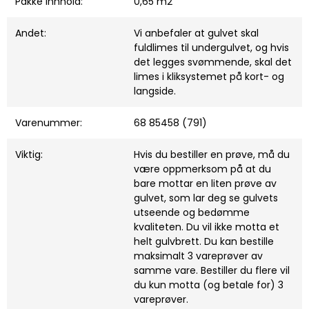
Pakke innhold:
0,65 m2
Andet:
Vi anbefaler at gulvet skal
fuldlimes til undergulvet, og hvis
det legges svømmende, skal det
limes i kliksystemet på kort- og
langside.
Varenummer:
68 85458 (791)
Viktig:
Hvis du bestiller en prøve, må du
være oppmerksom på at du
bare mottar en liten prøve av
gulvet, som lar deg se gulvets
utseende og bedømme
kvaliteten. Du vil ikke motta et
helt gulvbrett. Du kan bestille
maksimalt 3 vareprøver av
samme vare. Bestiller du flere vil
du kun motta (og betale for) 3
vareprøver.