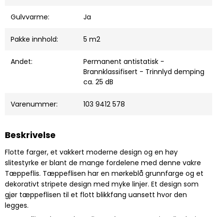
Gulvvarme:
Ja
Pakke innhold:
5 m2
Andet:
Permanent antistatisk -
Brannklassifisert - Trinnlyd demping
ca. 25 dB
Varenummer:
103 9412 578
Beskrivelse
Flotte farger, et vakkert moderne design og en høy
slitestyrke er blant de mange fordelene med denne vakre
Tæppeflis. Tæppeflisen har en mørkeblå grunnfarge og et
dekorativt stripete design med myke linjer. Et design som
gjør tæppeflisen til et flott blikkfang uansett hvor den
legges.