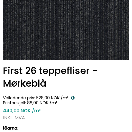
First 26 teppefliser -
Mørkeblå
Veiledende pris:
528,00 NOK
/m²
Prisforskjell:
88,00 NOK
/m²
440,00 NOK
/m²
INKL. MVA