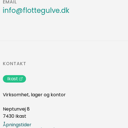
EMAIL
info@flottegulve.dk
KONTAKT
Ikast
Virksomhet, lager og kontor
Neptunvej 8
7430 Ikast
Åpningstider