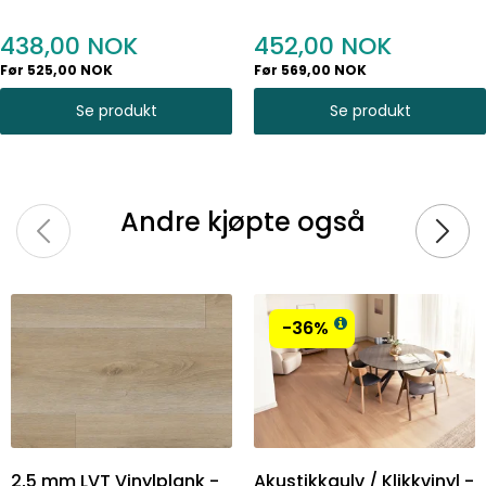
438,00
452,00
Før 525,00 NOK
Før 569,00 NOK
Se produkt
Se produkt
Andre kjøpte også
-36%
2,5 mm LVT Vinylplank -
Akustikkgulv / Klikkvinyl -