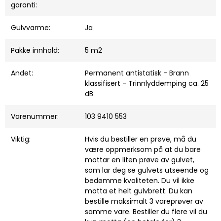
garanti:
Gulvvarme:
Ja
Pakke innhold:
5 m2
Andet:
Permanent antistatisk - Brann
klassifisert - Trinnlyddemping ca. 25
dB
Varenummer:
103 9410 553
Viktig:
Hvis du bestiller en prøve, må du
være oppmerksom på at du bare
mottar en liten prøve av gulvet,
som lar deg se gulvets utseende og
bedømme kvaliteten. Du vil ikke
motta et helt gulvbrett. Du kan
bestille maksimalt 3 vareprøver av
samme vare. Bestiller du flere vil du