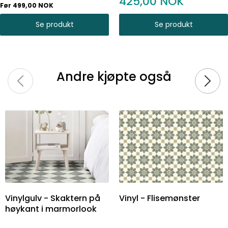
425,00
Før 499,00 NOK
Se produkt
Se produkt
Andre kjøpte også
Vinylgulv - Skaktern på
Vinyl - Flisemønster
høykant i marmorlook