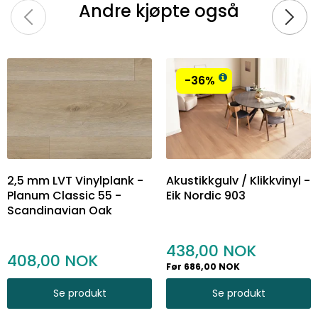
Andre kjøpte også
-36%
2,5 mm LVT Vinylplank -
Akustikkgulv / Klikkvinyl -
Planum Classic 55 -
Eik Nordic 903
Scandinavian Oak
438,00
408,00
Før 686,00 NOK
Se produkt
Se produkt