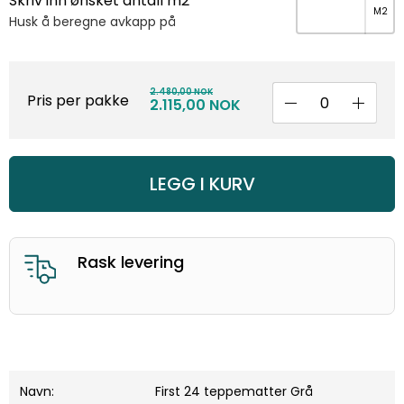
Skriv inn ønsket antall m2
Husk å beregne avkapp på
2.480,00 NOK
Pris per pakke
2.115,00 NOK
LEGG I KURV
God kunderservice
Navn:
First 24 teppematter Grå