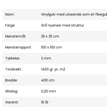
Navn:
Vinylgulv med utseende som et flisegu
Farge:
Grå nyanser med struktur
Mønstermål
25 x 25 cm
Mønsterrapport
100 x 100 cm
Tykkelse:
2 mm
Totalvekt:
1400 gr. pr. m2
Bredde:
400 cm
Slitelag:
0,20 mm
Garanti:
10 år