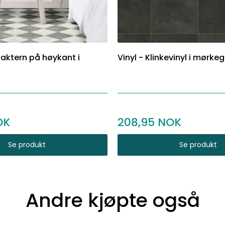
kaktern på høykant i
Vinyl - Klinkevinyl i mørke
208,95
Se produkt
Se produkt
Andre kjøpte også