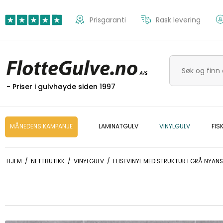
Prisgaranti
Rask levering
- Priser i gulvhøyde siden 1997
MÅNEDENS KAMPANJE
LAMINATGULV
VINYLGULV
FIS
HJEM
/
NETTBUTIKK
/
VINYLGULV
/
FLISEVINYL MED STRUKTUR I GRÅ NYANS