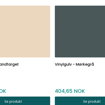
Sandfarget
Vinylgulv - Mørkegrå
404,65
Se produkt
Se produkt