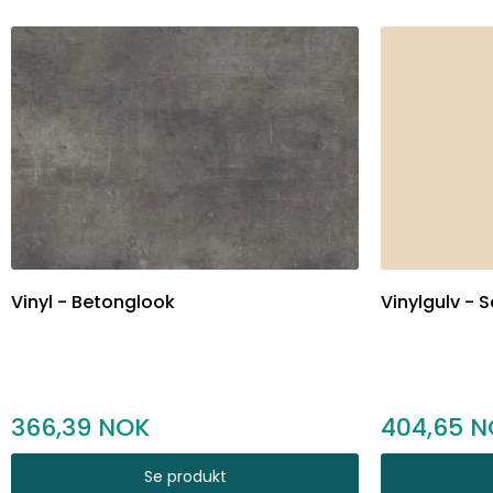
Vinyl - Betonglook
Vinylgulv - 
366,39
404,65
Se produkt