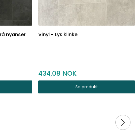
grå nyanser
Vinyl - Lys klinke
434,08
Se produkt