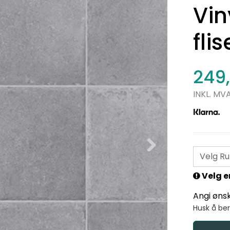
Vin
flis
249
INKL. MV
Velg Ru
Velg e
Angi øns
Husk å be