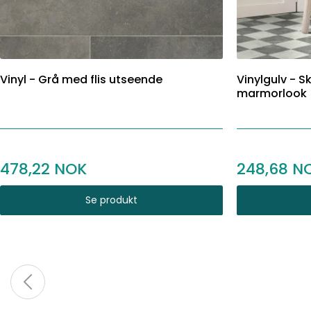
Vinyl - Grå med flis utseende
Vinylgulv - S
marmorlook
478,22
248,68
Se produkt