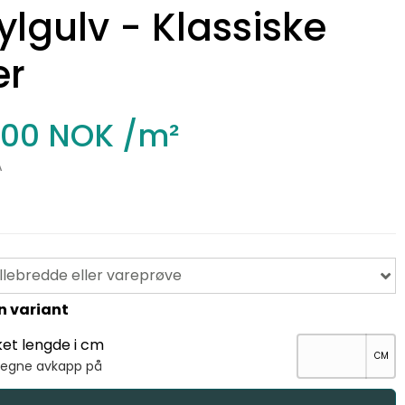
ylgulv - Klassiske
er
,00 NOK
/m²
A
llebredde eller vareprøve
n variant
ket lengde i cm
regne avkapp på